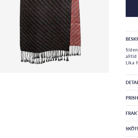
BESK
Siden
allti
Lika 
DETA
PRISH
FRAK
SKÖT