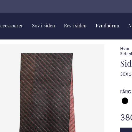
ccessoarer
Sov i siden
Res i siden
Fyndhörna
N
Hem
Siden
Sid
30X1
FÄRG
38