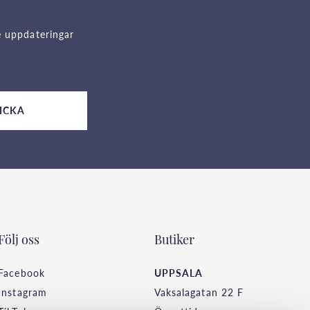
e uppdateringar
ICKA
Följ oss
Butiker
Facebook
UPPSALA
Instagram
Vaksalagatan 22 F