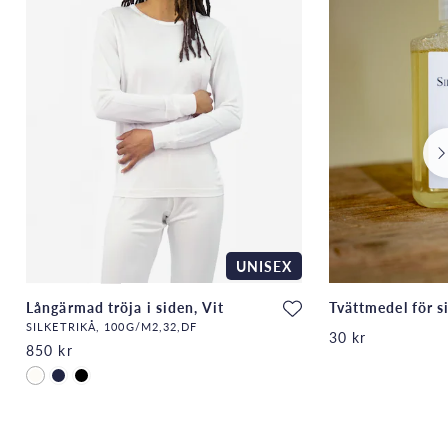
UNISEX
Långärmad tröja i siden, Vit
Tvättmedel för s
SILKETRIKÅ, 100G/M2,32,DF
30 kr
850 kr