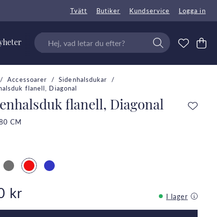
Tvätt
Butiker
Kundservice
Logga in
yheter
Accessoarer
Sidenhalsdukar
halsduk flanell, Diagonal
enhalsduk flanell, Diagonal
80 CM
0 kr
I lager