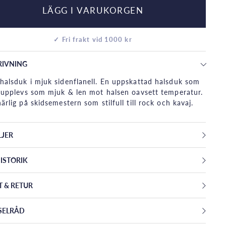
LÄGG I VARUKORGEN
✓ Fri frakt vid 1000 kr
RIVNING
halsduk i mjuk sidenflanell. En uppskattad halsduk som
d upplevs som mjuk & len mot halsen oavsett temperatur.
härlig på skidsemestern som stilfull till rock och kavaj.
LJER
ISTORIK
T & RETUR
SELRÅD