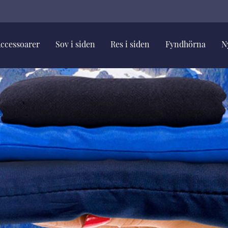
ccessoarer
Sov i siden
Res i siden
Fyndhörna
N