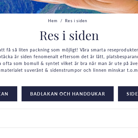
Hem
Res i siden
Res i siden
att få så liten packning som möjligt! Våra smarta reseprodukter
ptäcka är siden fenomenalt eftersom det är lätt, platsbesparande
a ofta som bomull & syntet vilket är bra när man är ute på ävent
 materialet suveränt & sidenstrumpor och linnen minskar t.o.m.
KAN
BADLAKAN OCH HANDDUKAR
SID