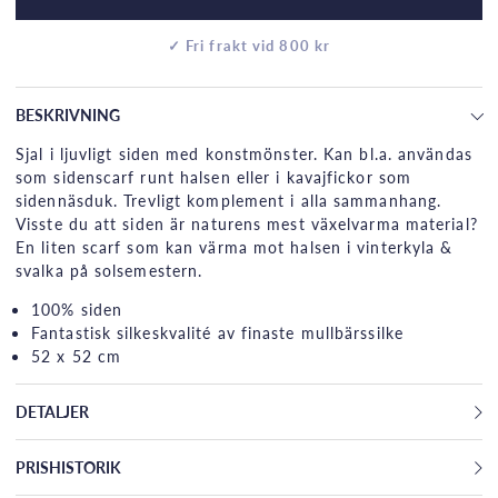
✓ Fri frakt vid 800 kr
BESKRIVNING
Sjal i ljuvligt siden med konstmönster. Kan bl.a. användas
som sidenscarf runt halsen eller i kavajfickor som
sidennäsduk. Trevligt komplement i alla sammanhang.
Visste du att siden är naturens mest växelvarma material?
En liten scarf som kan värma mot halsen i vinterkyla &
svalka på solsemestern.
100% siden
Fantastisk silkeskvalité av finaste mullbärssilke
52 x 52 cm
DETALJER
PRISHISTORIK