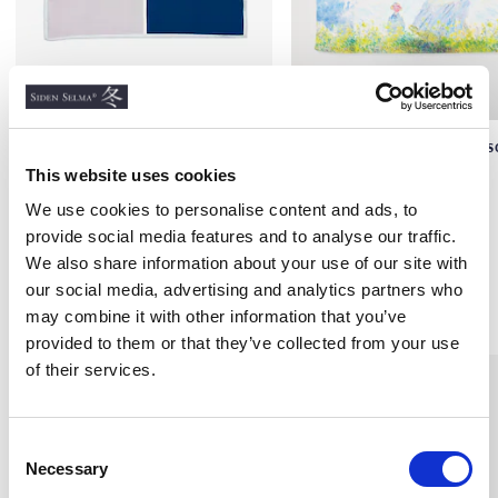
Sidensjal 50x50 Fyra i en
Sidensjal, Dam med paraso
Monet
This website uses cookies
50X50 CM
200 kr
We use cookies to personalise content and ads, to
200 kr
provide social media features and to analyse our traffic.
We also share information about your use of our site with
our social media, advertising and analytics partners who
Andra köpte även
may combine it with other information that you’ve
provided to them or that they’ve collected from your use
of their services.
C
Necessary
o