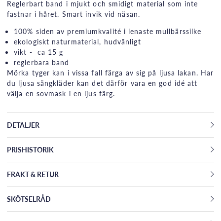
Reglerbart band i mjukt och smidigt material som inte
fastnar i håret. Smart invik vid näsan.
100% siden av premiumkvalité i lenaste mullbärssilke
ekologiskt naturmaterial, hudvänligt
vikt - ca 15 g
reglerbara band
Mörka tyger kan i vissa fall färga av sig på ljusa lakan. Har
du ljusa sängkläder kan det därför vara en god idé att
välja en sovmask i en ljus färg.
DETALJER
PRISHISTORIK
FRAKT & RETUR
SKÖTSELRÅD