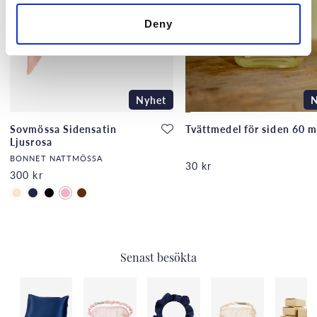
Deny
Nyhet
N
Sovmössa Sidensatin
Tvättmedel för siden 60 m
Ljusrosa
BONNET NATTMÖSSA
30 kr
300 kr
Senast besökta