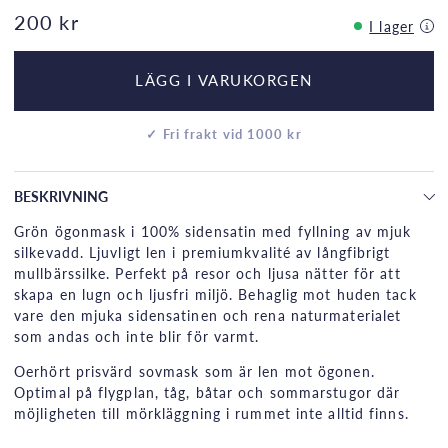
200 kr
I lager
LÄGG I VARUKORGEN
✓ Fri frakt vid 1000 kr
BESKRIVNING
Grön ögonmask i 100% sidensatin med fyllning av mjuk
silkevadd. Ljuvligt len i premiumkvalité av långfibrigt
mullbärssilke. Perfekt på resor och ljusa nätter för att
skapa en lugn och ljusfri miljö. Behaglig mot huden tack
vare den mjuka sidensatinen och rena naturmaterialet
som andas och inte blir för varmt.
Oerhört prisvärd sovmask som är len mot ögonen.
Optimal på flygplan, tåg, båtar och sommarstugor där
möjligheten till mörkläggning i rummet inte alltid finns.