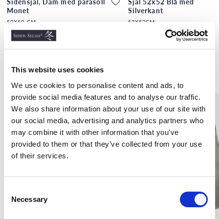
Sidensjal, Dam med parasoll
Sjal 52x52 Blå med
Monet
Silverkant
50X50 CM
52X52CM
200 kr
200 kr
This website uses cookies
Andra köpte även
We use cookies to personalise content and ads, to
provide social media features and to analyse our traffic.
We also share information about your use of our site with
our social media, advertising and analytics partners who
may combine it with other information that you’ve
provided to them or that they’ve collected from your use
of their services.
C
Necessary
o
n