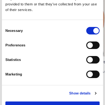
provided to them or that they’ve collected from your use
of their services.
C
Necessary
o
n
s
Preferences
e
n
t
Statistics
Sidenlinne/topp, Kornblå
Sidenlinne/topp, Naturvi
S
e
SILKETRIKÅ, 140G/M2,32,DF
Marketing
l
600 kr
600 kr
e
c
Show details
t
Andra köpte även
i
o