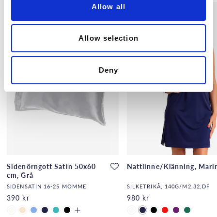
Allow all
n
Allow selection
Deny
Sidenörngott Satin 50x60
Nattlinne/Klänning, Mari
cm, Grå
SIDENSATIN 16-25 MOMME
SILKETRIKÅ, 140G/M2,32,DF
390 kr
980 kr