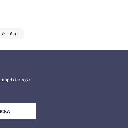
r & tröjor
e uppdateringar
ICKA