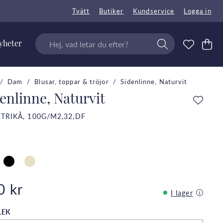
Tvätt
Butiker
Kundservice
Logga in
yheter
Dam
Blusar, toppar & tröjor
Sidenlinne, Naturvit
enlinne, Naturvit
ETRIKÅ, 100G/M2,32,DF
0 kr
I lager
LEK