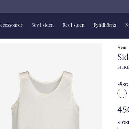
ccessoarer
Sov i siden
Res i siden
Fyndhörna
N
Hem
Sid
SILK
FÄRG
45
STOR