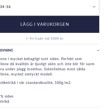
 34-36
LÄGG I VARUKORGEN
✓ Fri frakt vid 1000 kr
RIVNING
nne i mycket behagligt tunt siden. Perfekt som
linne då kvalitén är ljuvligt skön och inte blir för varm
ära under plagg inomhus. SidenSelmas mest sålda
linne, mycket omtyckt modell.
silketrikå i vår standardkvalité, 100g/m2.
% siden
ketrikå