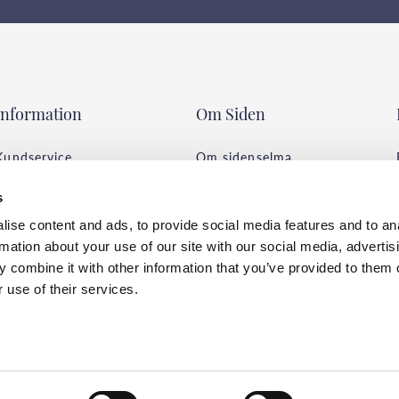
Information
Om Siden
Kundservice
Om sidenselma
Vanliga frågor
Allt om siden
s
Köpvillkor
Tips & Råd
ise content and ads, to provide social media features and to an
Leverans & Betalning
Tvättråd
rmation about your use of our site with our social media, advertis
Integritetspolicy
Miljö & hållbarhet
 combine it with other information that you’ve provided to them o
 use of their services.