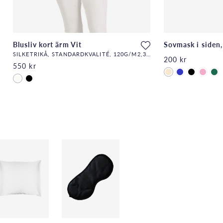
Blusliv kort ärm Vit
Sovmask i siden
SILKETRIKÅ, STANDARDKVALITÉ, 120G/M2,32,DF
200 kr
550 kr