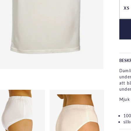
XS
BESK
Damli
under
att b
under
Mjuk 
100
sil