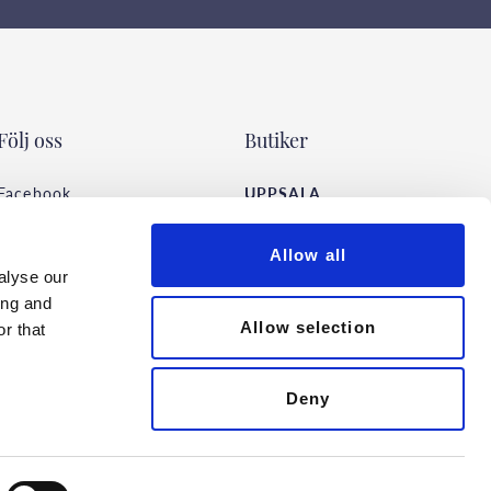
Följ oss
Butiker
Facebook
UPPSALA
Instagram
Vaksalagatan 22 F
TikTok
Öppettider
Allow all
alyse our
Pinterest
ing and
STOCKHOLM
Allow selection
r that
Malmskillnadsgatan 44
Öppettider
Deny