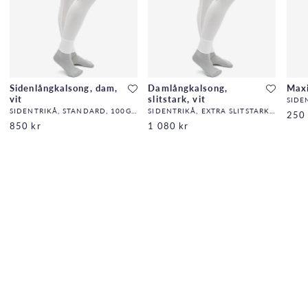
Sidenlångkalsong, dam,
Damlångkalsong,
Maxi
vit
slitstark, vit
SIDE
SIDENTRIKÅ, STANDARD, 100G/M2,32,DF
SIDENTRIKÅ, EXTRA SLITSTARK, 140G/M2,32,DF
250 
850 kr
1 080 kr