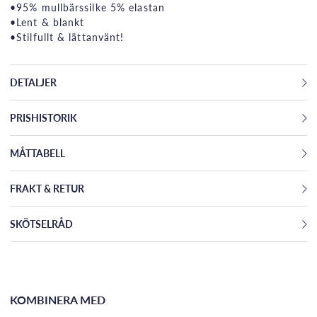
•95% mullbärssilke 5% elastan
•Lent & blankt
•Stilfullt & lättanvänt!
DETALJER
PRISHISTORIK
MÅTTABELL
FRAKT & RETUR
SKÖTSELRÅD
KOMBINERA MED