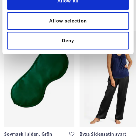
Allow all
n
Andra köpte även
Allow selection
Deny
Sovmask i siden, Grön
Byxa Sidensatin svart