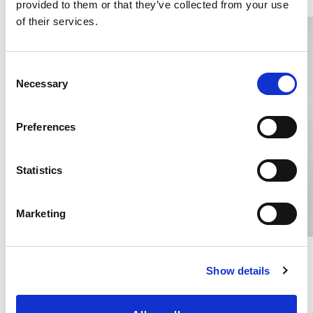
provided to them or that they’ve collected from your use
of their services.
C
Necessary
o
n
s
Preferences
e
n
t
Statistics
S
e
Marketing
l
e
Sidenlinne Satin A-form,
Sidenlinne Satin A-form,
c
Vinröd
Champagne
Show details
t
SIDENSATIN
SIDENSATIN
i
600 kr
600 kr
o