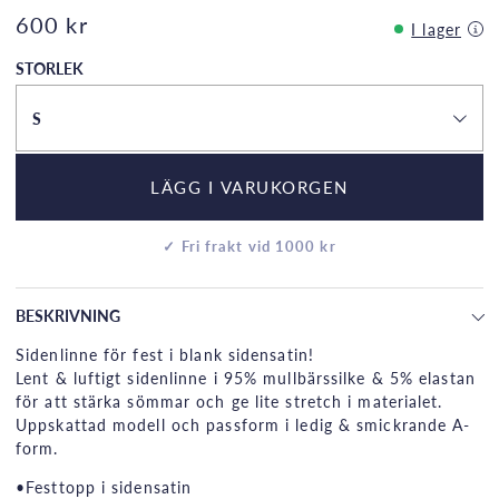
600 kr
I lager
STORLEK
S
LÄGG I VARUKORGEN
✓ Fri frakt vid 1000 kr
BESKRIVNING
Sidenlinne för fest i blank sidensatin!
Lent & luftigt sidenlinne i 95% mullbärssilke & 5% elastan
för att stärka sömmar och ge lite stretch i materialet.
Uppskattad modell och passform i ledig & smickrande A-
form.
•Festtopp i sidensatin