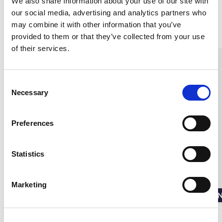
We also share information about your use of our site with
our social media, advertising and analytics partners who
may combine it with other information that you’ve
Liknande produkter
provided to them or that they’ve collected from your use
of their services.
C
Necessary
o
n
s
Preferences
e
n
t
Statistics
S
e
Marketing
l
Nyhet
N
e
c
Nattlinne Långt Ax-band,
Nattlinne veckad kant,