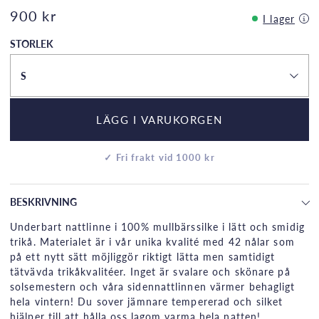
900 kr
I lager
STORLEK
S
LÄGG I VARUKORGEN
✓ Fri frakt vid 1000 kr
BESKRIVNING
Underbart nattlinne i 100% mullbärssilke i lätt och smidig
trikå. Materialet är i vår unika kvalité med 42 nålar som
på ett nytt sätt möjliggör riktigt lätta men samtidigt
tätvävda trikåkvalitéer. Inget är svalare och skönare på
solsemestern och våra sidennattlinnen värmer behagligt
hela vintern! Du sover jämnare tempererad och silket
hjälper till att hålla oss lagom varma hela natten!