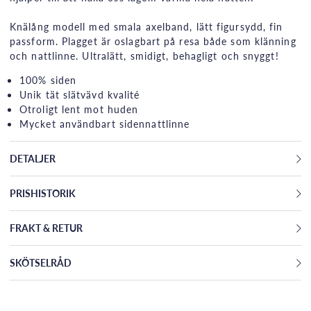
Knälång modell med smala axelband, lätt figursydd, fin
passform. Plagget är oslagbart på resa både som klänning
och nattlinne. Ultralätt, smidigt, behagligt och snyggt!
100% siden
Unik tät slätvävd kvalité
Otroligt lent mot huden
Mycket användbart sidennattlinne
DETALJER
PRISHISTORIK
FRAKT & RETUR
SKÖTSELRÅD