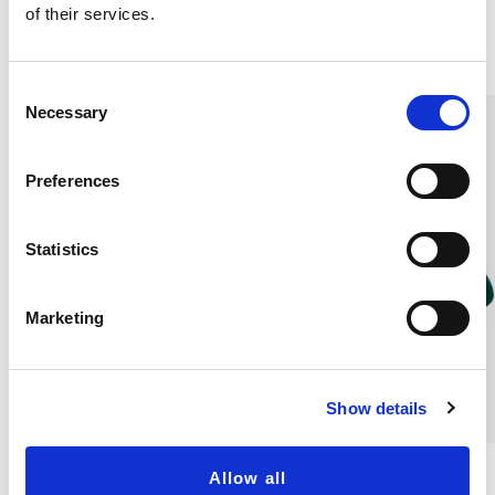
of their services.
Andra köpte även
C
Necessary
o
n
s
Preferences
e
n
t
Statistics
S
e
Marketing
l
e
c
Show details
t
i
o
Tvålnät
Sidenstrumpa, Grön
Allow all
n