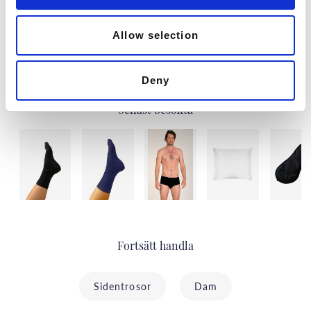
SILKETRIKÅ
10 kr
90 kr
Allow selection
Deny
Senast besökta
Fortsätt handla
Sidentrosor
Dam