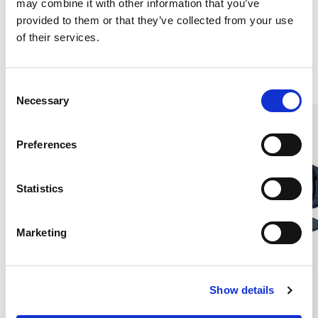
CRÊPE DE CHINÈ
CRÊPE DE CHINÈ
may combine it with other information that you’ve
1 200 kr
1 200 kr
provided to them or that they’ve collected from your use
of their services.
Andra köpte även
C
Necessary
o
n
s
Preferences
e
n
t
Statistics
S
e
Marketing
l
e
c
Show details
t
i