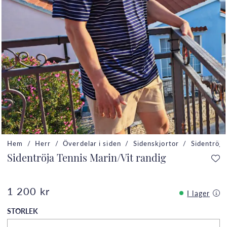
Hem
Herr
Överdelar i siden
Sidenskjortor
Sidentröja
Sidentröja Tennis Marin/Vit randig
1 200 kr
I lager
STORLEK