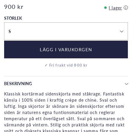
900 kr
I lager
STORLEK
S
LÄGG I VARUKORGEN
✓ Fri frakt vid 800 kr
BESKRIVNING
Klassisk kortärmad sidenskjorta med ståkrage. Fantastisk
känsla i 100% siden i kraftig crêpe de chinè. Sval och
luftig. Inga skjortor är skönare än sidenskjortor eftersom
siden är naturens egna funtionsmaterial och reglerar
temperatur på ett överlägset sätt. Sval på sommaren och
värmande på vintern. Stilig och praktisk skjorta med rakt
snitt och diskreta klassiska knappar i samma färg som