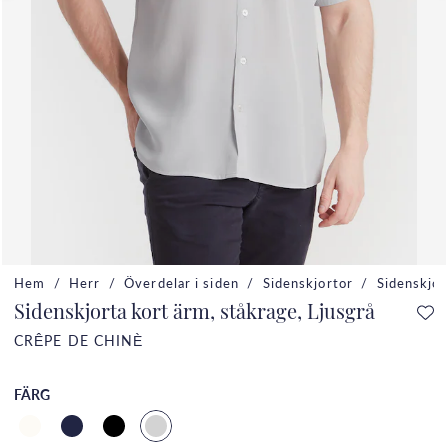
Hem
Herr
Överdelar i siden
Sidenskjortor
Sidenskjor
Sidenskjorta kort ärm, ståkrage, Ljusgrå
CRÊPE DE CHINÈ
FÄRG