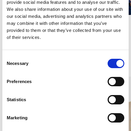
provide social media features and to analyse our traffic.
We also share information about your use of our site with
our social media, advertising and analytics partners who
Sidenskjorta kort ärm,
Sidenskjorta kort ärm,
may combine it with other information that you’ve
ståkrage, Svart
ståkrage, Marin
provided to them or that they’ve collected from your use
CRÊPE DE CHINÈ
CRÊPE DE CHINÈ
of their services.
900 kr
900 kr
C
Necessary
Andra köpte även
o
n
s
Preferences
e
n
t
Statistics
S
e
Marketing
l
e