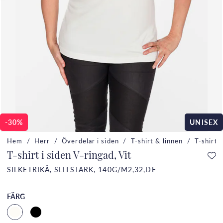
-30%
UNISEX
Hem
Herr
Överdelar i siden
T-shirt & linnen
T-shirt 
T-shirt i siden V-ringad, Vit
SILKETRIKÅ, SLITSTARK, 140G/M2,32,DF
FÄRG