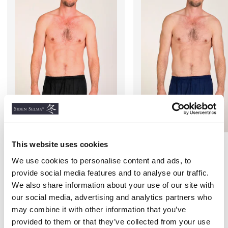
Boxershorts, Svart
Boxershorts, Marin
This website uses cookies
We use cookies to personalise content and ads, to
SILKETRIKÅ
SILKETRIKÅ
provide social media features and to analyse our traffic.
450 kr
450 kr
We also share information about your use of our site with
our social media, advertising and analytics partners who
may combine it with other information that you’ve
Andra köpte även
provided to them or that they’ve collected from your use