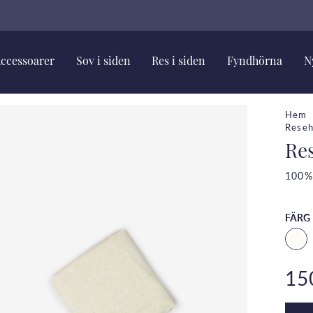
ccessoarer
Sov i siden
Res i siden
Fyndhörna
N
Hem
Reseh
Re
100%
FÄRG
15