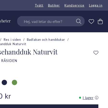
Tvätt
Butiker
Kundservice
Logga in
yheter
Res i siden
Badlakan och handdukar
andduk Naturvit
sehandduk Naturvit
 RÅSIDEN
0 kr
I lager