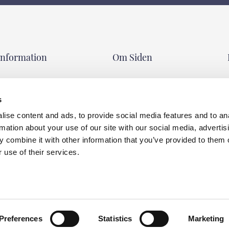
Information
Om Siden
Kundservice
Om sidenselma
Vanliga frågor
Allt om siden
s
Köpvillkor
Tips & Råd
ise content and ads, to provide social media features and to an
Leverans & Betalning
Tvättråd
rmation about your use of our site with our social media, advertis
Integritetspolicy
Miljö & hållbarhet
 combine it with other information that you’ve provided to them o
 use of their services.
Preferences
Statistics
Marketing