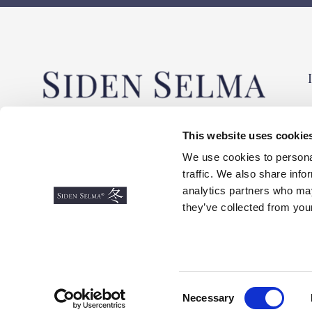
Siden Selma är familjeföretaget som
This website uses cookie
importerat siden av högsta kvalité från
samma leverantörer i över 30 år! Vi köper
We use cookies to personal
siden från provinserna där det producerats
traffic. We also share info
silke i tusentals år. Alltid med miljö,
analytics partners who may
arbetsvillkor och priskonkurrens i åtanke. Välj
they’ve collected from your
sidenoriginalet med kvalité och känsla!
C
Necessary
o