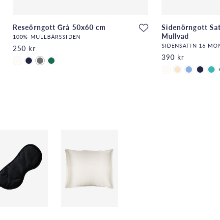
Reseörngott Grå 50x60 cm
Sidenörngott Sa
Mullvad
100% MULLBÄRSSIDEN
SIDENSATIN 16 M
250 kr
390 kr