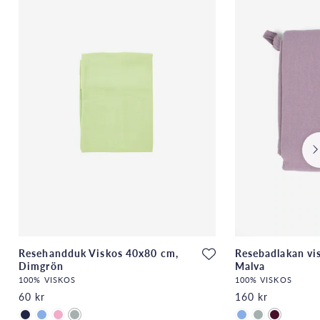
Resehandduk Viskos 40x80 cm,
Resebadlakan vi
Dimgrön
Malva
100% VISKOS
100% VISKOS
60 kr
160 kr