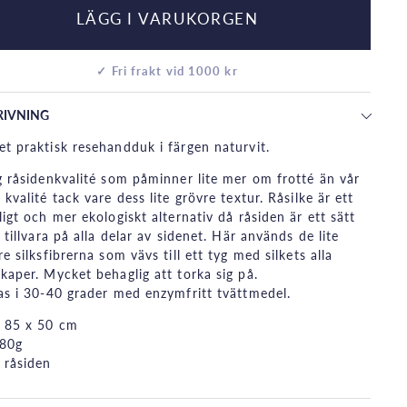
LÄGG I VARUKORGEN
✓ Fri frakt vid 1000 kr
RIVNING
t praktisk resehandduk i färgen naturvit.
g råsidenkvalité som påminner lite mer om frotté än vår
 kvalité tack vare dess lite grövre textur. Råsilke är ett
ligt och mer ekologiskt alternativ då råsiden är ett sätt
a tillvara på alla delar av sidenet. Här används de lite
re silksfibrerna som vävs till ett tyg med silkets alla
kaper. Mycket behaglig att torka sig på.
as i 30-40 grader med enzymfritt tvättmedel.
 85 x 50 cm
 80g
 råsiden