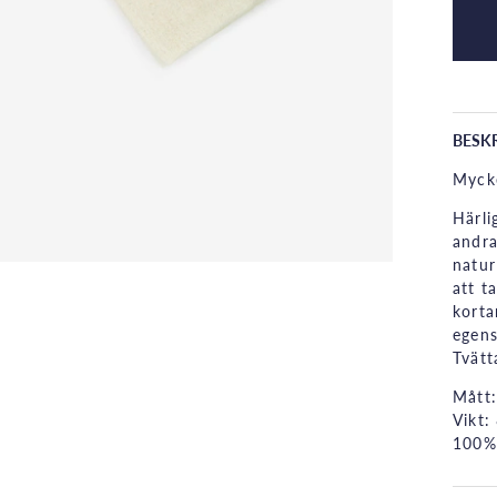
BESK
Mycke
Härli
andra
natur
att t
korta
egens
Tvätt
Mått:
Vikt:
100%