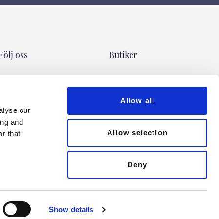
Följ oss
Butiker
Facebook
UPPSALA
Instagram
Vaksalagatan 22 F
Allow all
TikTok
Öppettider
alyse our
Pinterest
ing and
Allow selection
r that
STOCKHOLM
Malmskillnadsgatan 44
Öppettider
Deny
Show details