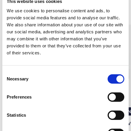
This website uses cookies
We use cookies to personalise content and ads, to
Liknande produkter
provide social media features and to analyse our traffic.
We also share information about your use of our site with
our social media, advertising and analytics partners who
may combine it with other information that you’ve
provided to them or that they’ve collected from your use
of their services.
C
Necessary
o
n
s
Preferences
e
n
UNISEX
UN
t
Statistics
S
Undertröja, kortärm, Svart
Långärmad tröja i siden, V
e