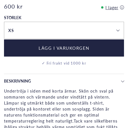
600 kr
I lager
STORLEK
XS
LÄGG I VARUKORGEN
✓ Fri frakt vid 1000 kr
BESKRIVNING
Undertröja i siden med korta ärmar. Skön och sval på
sommaren och värmande under vindtätt på vintern.
Lämpar sig utmärkt både som underställs t-shirt,
undertröja på kontoret eller som sovplagg. Siden är
naturens funktionsmaterial och ger en optimal
temperaturreglering helt naturligt.Tack vare silkefiberns
ihåliga struktur behålls värme somtidigt som fukt tillåts