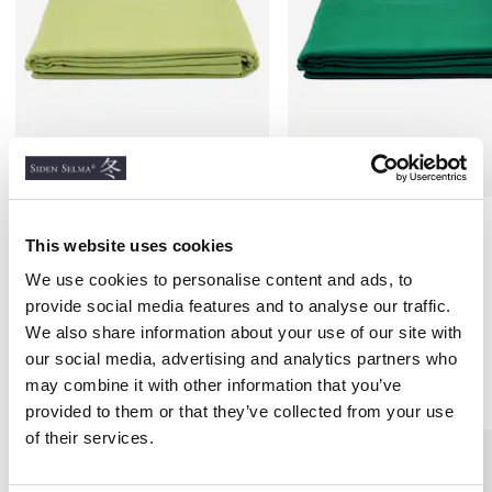
Påslakan Hampa/Bomull,
Påslakan Hampa/Bomull,
Olivgrön
Mörkgrön
This website uses cookies
HAMPA & BOMULL
HAMPA & BOMULL
We use cookies to personalise content and ads, to
900 kr
900 kr
provide social media features and to analyse our traffic.
We also share information about your use of our site with
our social media, advertising and analytics partners who
Andra köpte även
may combine it with other information that you’ve
provided to them or that they’ve collected from your use
of their services.