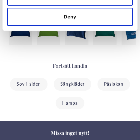
Senast besökta
Deny
Fortsätt handla
Sov i siden
Sängkläder
Påslakan
Hampa
Missa inget nytt!