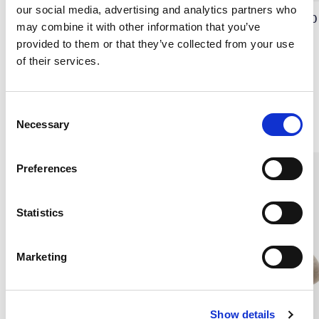
our social media, advertising and analytics partners who
Sidenörngott Satin 50x60
Sidenörngott Satin 50x60
may combine it with other information that you’ve
cm, Salvia
cm, Marin
provided to them or that they’ve collected from your use
SIDENSATIN 16 MOMME
SIDENSATIN 16-19 MOMME
of their services.
390 kr
390 kr
C
Andra köpte även
Necessary
o
n
s
Preferences
e
n
t
Statistics
S
e
Marketing
l
e
c
Show details
t