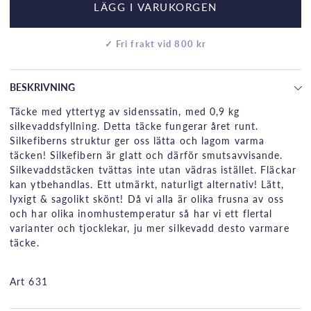
LÄGG I VARUKORGEN
✓ Fri frakt vid 800 kr
BESKRIVNING
Täcke med yttertyg av sidenssatin, med 0,9 kg
silkevaddsfyllning. Detta täcke fungerar året runt.
Silkefiberns struktur ger oss lätta och lagom varma
täcken! Silkefibern är glatt och därför smutsavvisande.
Silkevaddstäcken tvättas inte utan vädras istället. Fläckar
kan ytbehandlas. Ett utmärkt, naturligt alternativ! Lätt,
lyxigt & sagolikt skönt! Då vi alla är olika frusna av oss
och har olika inomhustemperatur så har vi ett flertal
varianter och tjocklekar, ju mer silkevadd desto varmare
täcke.
Art 631