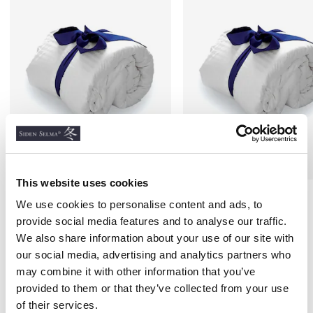
This website uses cookies
Silkevaddstäcke, Bom 1,2 kg
Silkestäcke, Bom 0,9 kg
We use cookies to personalise content and ads, to
provide social media features and to analyse our traffic.
150X200 CM
150X200 CM
We also share information about your use of our site with
2 800 kr
2 600 kr
our social media, advertising and analytics partners who
may combine it with other information that you’ve
provided to them or that they’ve collected from your use
Andra köpte även
of their services.