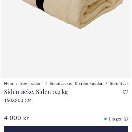
Hem
Sov i siden
Sidentäcken & sidenkuddar
Sidentäcke
Sidentäcke, Siden 0.9 kg
150X200 CM
4 000 kr
I lager