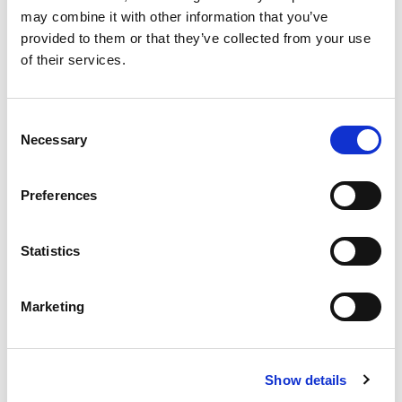
may combine it with other information that you’ve
provided to them or that they’ve collected from your use
of their services.
C
Necessary
o
n
s
Preferences
e
n
t
Statistics
S
e
Marketing
l
e
c
Show details
t
i