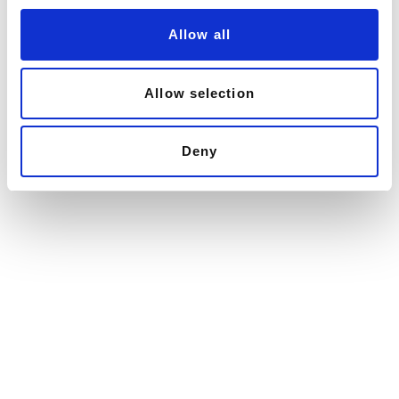
o
Allow all
n
Allow selection
Deny