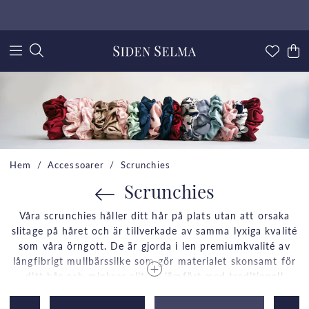
Hem
Accessoarer
Scrunchies
Scrunchies
Våra scrunchies håller ditt hår på plats utan att orsaka
slitage på håret och är tillverkade av samma lyxiga kvalité
som våra örngott. De är gjorda
i len premiumkvalité av
långfibrigt mullbärssilke som gör materialet skonsamt för
ditt hår och minksar slitage jämfört med traditionell
tofs.
Uppgradera din skönhetssömn och unna dig den
komfort och lyx du förtjänar med våra sovtillbehör i