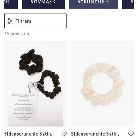
SOR
SOVMASK
SCRUNCHIES
SI
siden!
Filtrera
19 produkter
Sidenscrunchie Satin,
Sidenscrunchie Satin,