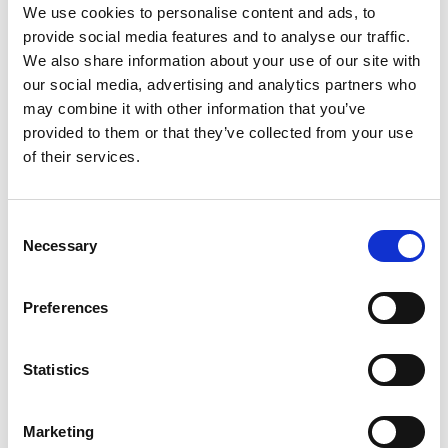
We use cookies to personalise content and ads, to
provide social media features and to analyse our traffic.
We also share information about your use of our site with
our social media, advertising and analytics partners who
may combine it with other information that you’ve
provided to them or that they’ve collected from your use
of their services.
Sidenblus Cape, Svart
Sidenblus Cape, Blå
CRÊPE DE CHINÈ
CRÊPE DE CHINÈ
C
1 180 kr
1 180 kr
Necessary
o
n
s
Preferences
e
n
t
Statistics
S
e
Marketing
l