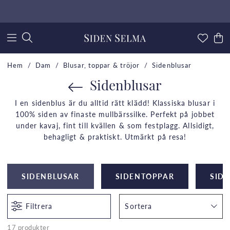
Hem
Dam
Blusar, toppar & tröjor
Sidenblusar
Sidenblusar
I en sidenblus är du alltid rätt klädd! Klassiska blusar i
100% siden av finaste mullbärssilke. Perfekt på jobbet
under kavaj, fint till kvällen & som festplagg. Allsidigt,
behagligt & praktiskt. Utmärkt på resa!
SIDENBLUSAR
SIDENTOPPAR
SID
Filtrera
Sortera
17 produkter