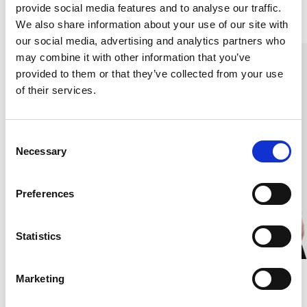
provide social media features and to analyse our traffic.
Liknande produkter
We also share information about your use of our site with
our social media, advertising and analytics partners who
may combine it with other information that you’ve
provided to them or that they’ve collected from your use
of their services.
C
Necessary
o
n
s
Preferences
e
n
t
Statistics
S
e
Dampolo, Rödrutig
Dampolo, Marin
Marketing
l
e
SILKETRIKÅ, 120G/M2,32,DF
SILKETRIKÅ, 120G/M2,32,DF