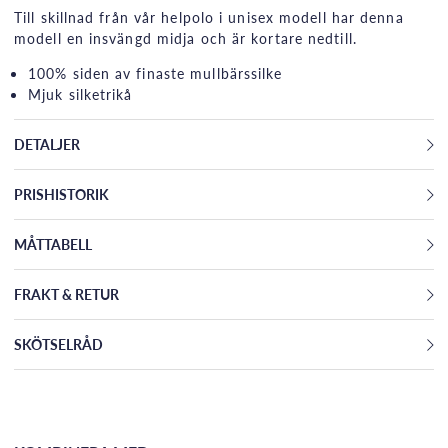
Till skillnad från vår helpolo i unisex modell har denna
modell en insvängd midja och är kortare nedtill.
100% siden av finaste mullbärssilke
Mjuk silketrikå
DETALJER
PRISHISTORIK
MÅTTABELL
FRAKT & RETUR
SKÖTSELRÅD