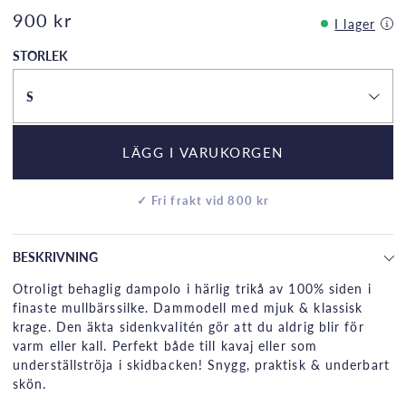
900 kr
I lager
STORLEK
S
LÄGG I VARUKORGEN
✓ Fri frakt vid 800 kr
BESKRIVNING
Otroligt behaglig dampolo i härlig trikå av 100% siden i
finaste mullbärssilke. Dammodell med mjuk & klassisk
krage. Den äkta sidenkvalitén gör att du aldrig blir för
varm eller kall. Perfekt både till kavaj eller som
underställströja i skidbacken! Snygg, praktisk & underbart
skön.