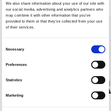
We also share information about your use of our site with
Liknande produkter
our social media, advertising and analytics partners who
may combine it with other information that you’ve
provided to them or that they’ve collected from your use
of their services.
C
Necessary
o
n
s
Preferences
e
n
t
Statistics
S
e
Marketing
l
Dampolo, Röd
Dampolo, Marin
e
c
SILKETRIKÅ, 120G/M2,32,DF
SILKETRIKÅ, 120G/M2,32,DF