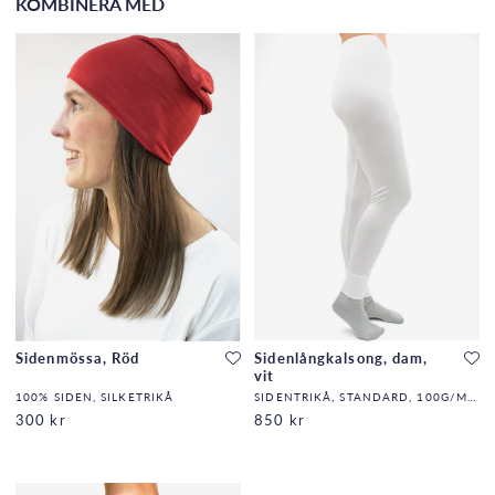
KOMBINERA MED
Sidenmössa, Röd
Sidenlångkalsong, dam,
vit
100% SIDEN, SILKETRIKÅ
SIDENTRIKÅ, STANDARD, 100G/M2,32,DF
300 kr
850 kr