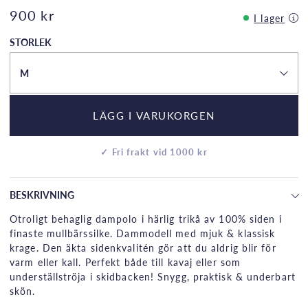
900 kr
I lager
STORLEK
M
LÄGG I VARUKORGEN
✓ Fri frakt vid 1000 kr
BESKRIVNING
Otroligt behaglig dampolo i härlig trikå av 100% siden i
finaste mullbärssilke. Dammodell med mjuk & klassisk
krage. Den äkta sidenkvalitén gör att du aldrig blir för
varm eller kall. Perfekt både till kavaj eller som
underställströja i skidbacken! Snygg, praktisk & underbart
skön.