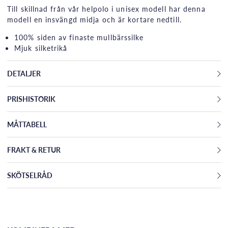
Till skillnad från vår helpolo i unisex modell har denna
modell en insvängd midja och är kortare nedtill.
100% siden av finaste mullbärssilke
Mjuk silketrikå
DETALJER
PRISHISTORIK
MÅTTABELL
FRAKT & RETUR
SKÖTSELRÅD