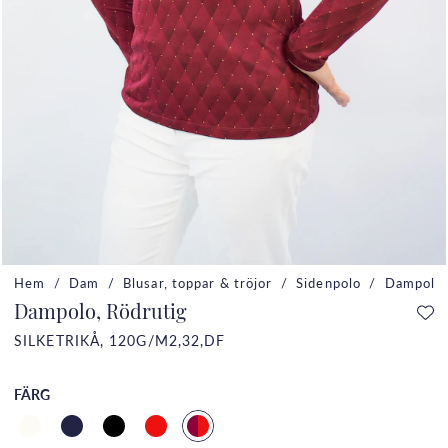
Hem
Dam
Blusar, toppar & tröjor
Sidenpolo
Dampolo,
Dampolo, Rödrutig
SILKETRIKÅ, 120G/M2,32,DF
FÄRG