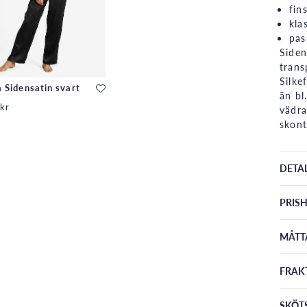
fin
kla
pas
Siden
trans
Silke
 Sidensatin svart
än bl
kr
vädra
skont
DETA
PRISH
MÅTT
FRAK
SKÖT