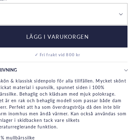
LÄGG I VARUKORGEN
✓ Fri frakt vid 800 kr
RIVNING
skön & klassisk sidenpolo för alla tillfällen. Mycket skönt
tickat material i spunsilk, spunnet siden i 100%
ärssilke. Behaglig och klädsam med mjuk polokrage.
et är en rak och behaglig modell som passar både dam
err. Perfekt att ha som överdragströja då den inte blir
arm inomhus men ändå värmer. Kan också användas som
nlager i skidbacken tack vare silkets
raturreglerande funktion.
% mullbärssilke