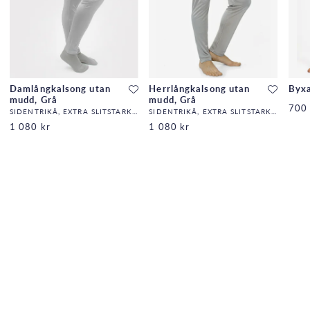
Damlångkalsong utan
Herrlångkalsong utan
Byxa
mudd, Grå
mudd, Grå
700 
SIDENTRIKÅ, EXTRA SLITSTARK, 140G/M2,32,DF
SIDENTRIKÅ, EXTRA SLITSTARK, 140G/M2,32,DF
1 080 kr
1 080 kr