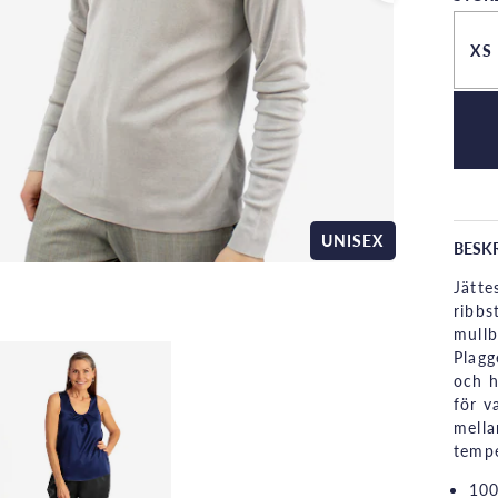
XS
UNISEX
BESK
Jätte
ribbs
mullb
Plagg
och h
för v
mella
tempe
100