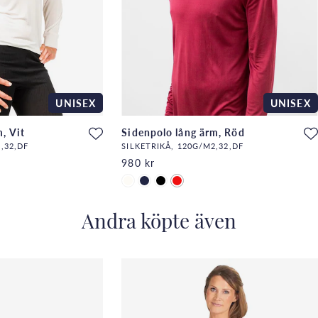
UNISEX
UNISEX
, Vit
Sidenpolo lång ärm, Röd
,32,DF
SILKETRIKÅ, 120G/M2,32,DF
980 kr
Andra köpte även