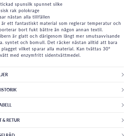
stickad spunsilk spunnet silke
ssisk rak polokrage
sar nästan alla tillfällen
 är ett fantastiskt material som reglerar temperatur och
porterar bort fukt bättre än någon annan textil.
fibern är glatt och därigenom långt mer smutsavvisande
.a. syntet och bomull. Det räcker nästan alltid att bara
 plagget vilket sparar alla material. Kan tvättas 30°
vätt med enzymfritt sidentvättmedel.
LJER
ISTORIK
ABELL
T & RETUR
SELRÅD