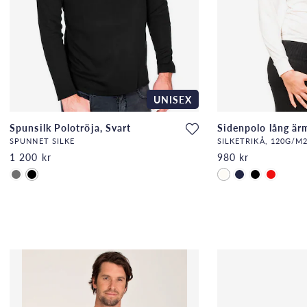
UNISEX
Spunsilk Polotröja, Svart
Sidenpolo lång ärm
SPUNNET SILKE
SILKETRIKÅ, 120G/M2
1 200 kr
980 kr