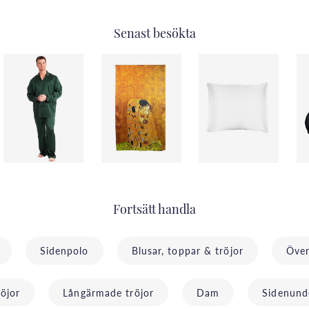
Senast besökta
Fortsätt handla
Sidenpolo
Blusar, toppar & tröjor
Över
röjor
Långärmade tröjor
Dam
Sidenunde