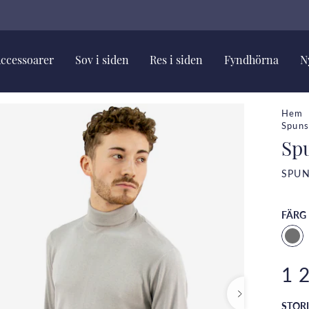
ccessoarer
Sov i siden
Res i siden
Fyndhörna
N
Hem
Spuns
Spu
SPUN
FÄRG
1 
STOR