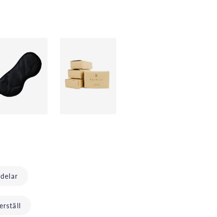
delar
rställ