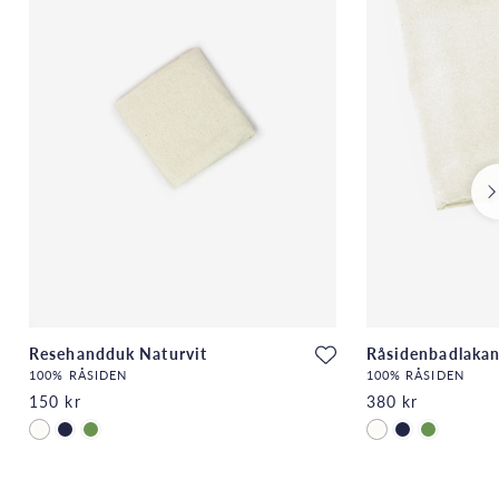
Resehandduk Naturvit
Råsidenbadlakan
100% RÅSIDEN
100% RÅSIDEN
150 kr
380 kr