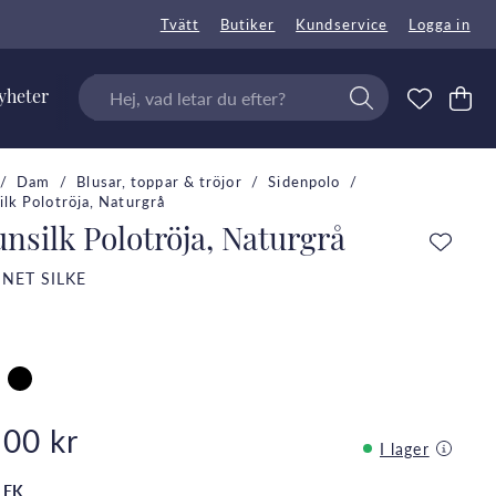
Tvätt
Butiker
Kundservice
Logga in
yheter
Dam
Blusar, toppar & tröjor
Sidenpolo
ilk Polotröja, Naturgrå
nsilk Polotröja, Naturgrå
NET SILKE
200 kr
I lager
LEK