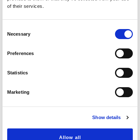
of their services.
C
Necessary
o
n
s
Preferences
e
n
t
Statistics
S
e
Marketing
l
e
c
Show details
t
i
o
Allow all