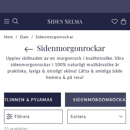
Hem
Dam
Sidenmorgonrockar
Sidenmorgonrockar
Upplev skillnaden av en morgonrock i kvalitetssilke. Våra
sidenmorgonrockar i 100% naturligt mullbärssilke är
praktiska, lyxiga & otroligt sköna! Lätta & smidiga både
hemma & på resa!
ATTLINNEN & PYJAMAS
SIDENMORGONROCKAR
Filtrera
Sortera
15 produkter