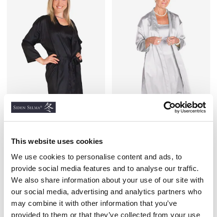
Sidenmorgonrock satin,
Sidenmorgonrock satin,
Svart
Silver
This website uses cookies
SIDENSATIN
SIDENSATIN
1 200 kr
1 200 kr
We use cookies to personalise content and ads, to
provide social media features and to analyse our traffic.
We also share information about your use of our site with
our social media, advertising and analytics partners who
may combine it with other information that you’ve
provided to them or that they’ve collected from your use