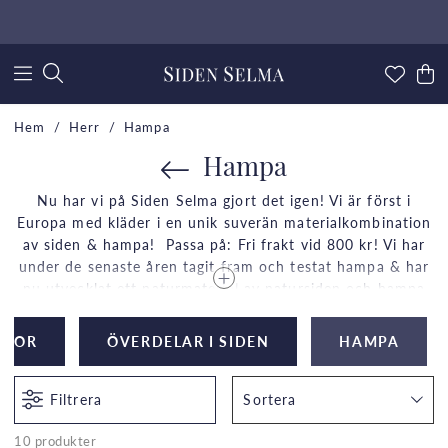
Hem
Herr
Hampa
Hampa
Nu har vi på Siden Selma gjort det igen! Vi är först i
Europa med kläder i en unik suverän materialkombination
av siden & hampa! Passa på: Fri frakt vid 800 kr! Vi har
under de senaste åren tagit fram och testat hampa & har
nu utvecklat ett naturmaterial av natursiden och hampa
utan dess like i Europa. Materialet har unika funktioner
som gör skillnad i vardagen samtidigt som det bidrar till
MPOR
ÖVERDELAR I SIDEN
HAMPA
att spara vår gemensamma natur för oss och kommande
generationer.
Filtrera
Sortera
10 produkter