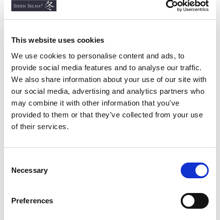
This website uses cookies
We use cookies to personalise content and ads, to
provide social media features and to analyse our traffic.
We also share information about your use of our site with
our social media, advertising and analytics partners who
may combine it with other information that you’ve
UNISEX
provided to them or that they’ve collected from your use
of their services.
T-shirt Sidenhampa,
Servett Hampa/Bomull,
Svart
Off White
SIDENHAMPA
HAMPA & BOMULL
C
650 kr
60 kr
Necessary
o
n
s
Preferences
e
n