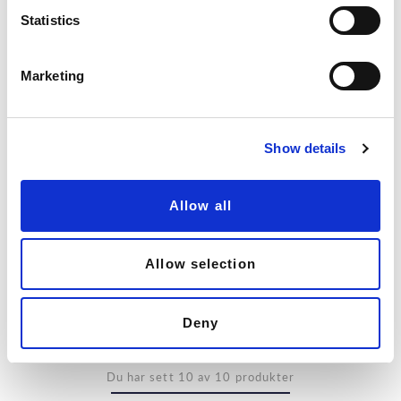
t
Statistics
S
e
Marketing
l
e
c
Show details
t
i
o
Allow all
n
Servett Hampa/Bomull,
Servett Hampa/Bomull,
Marin
Olivgrön
Allow selection
HAMPA & BOMULL
HAMPA & BOMULL
60 kr
60 kr
Deny
Du har sett 10 av 10 produkter