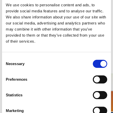
We use cookies to personalise content and ads, to
provide social media features and to analyse our traffic.
Sovmössa Sidensatin
We also share information about your use of our site with
Marin
our social media, advertising and analytics partners who
BONNET NATTMÖSSA
may combine it with other information that you’ve
300 kr
provided to them or that they’ve collected from your use
of their services.
C
Liknande produkter
Necessary
o
n
s
Preferences
e
n
t
Statistics
S
e
Marketing