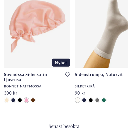
Nyhet
Sovmössa Sidensatin
Sidenstrumpa, Naturvit
Ljusrosa
BONNET NATTMÖSSA
SILKETRIKÅ
300 kr
90 kr
Senast besökta