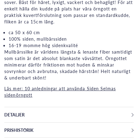
sover. Bäst för håret, lyxigt, vackert och behagligt! För att
enkelt hålla din kudde på plats har våra örngott en
praktisk kuvertförslutning som passar en standardkudde,
fliken är ca 15cm lång.
ca 50 x 60 cm
100% siden, mullbärssiden
16-19 momme hög sidenkvalité
Mullbärssilke är världens längsta & lenaste fiber samtidigt
som satin är det absolut blankaste vävsättet. Örngottet
minimerar därför friktionen mot huden & minskar
sovrynkor och avbrutna, skadade hårstrån! Helt naturligt
& underbart skönt!
Läs mer: 10 anledningar att använda Siden Selmas
sidenörngott
DETALJER
PRISHISTORIK