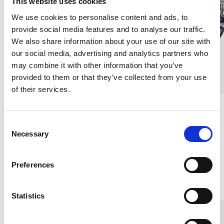
This website uses cookies
We use cookies to personalise content and ads, to
provide social media features and to analyse our traffic.
We also share information about your use of our site with
our social media, advertising and analytics partners who
may combine it with other information that you’ve
provided to them or that they’ve collected from your use
of their services.
Sidenscrunchie Satin, Grå
Sidenscrunchie Satin,
Ostindia
C
SIDENSATIN
SIDENSATIN
Necessary
o
100 kr
100 kr
n
s
Preferences
e
Andra köpte även
n
t
Statistics
S
e