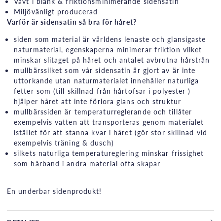
Vävt i blank & friktionsminimerande sidensatin
Miljövänligt producerad
Varför är sidensatin så bra för håret?
siden som material är världens lenaste och glansigaste
naturmaterial, egenskaperna minimerar friktion vilket
minskar slitaget på håret och antalet avbrutna hårstrån
mullbärssilket som vår sidensatin är gjort av är inte
uttorkande utan naturmaterialet innehåller naturliga
fetter som (till skillnad från hårtofsar i polyester )
hjälper håret att inte förlora glans och struktur
mullbärssiden är temperaturreglerande och tillåter
exempelvis vatten att transporteras genom materialet
istället för att stanna kvar i håret (gör stor skillnad vid
exempelvis träning & dusch)
silkets naturliga temperatureglering minskar frissighet
som hårband i andra material ofta skapar
En underbar sidenprodukt!