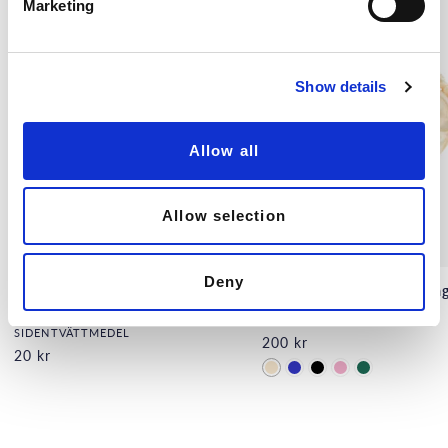
Marketing
l
e
c
Show details
t
i
o
Allow all
n
Allow selection
Deny
Sidentvål, tvättvål Siden
Sovmask i siden, Champa
Selmas
SIDENTVÄTTMEDEL
200 kr
20 kr